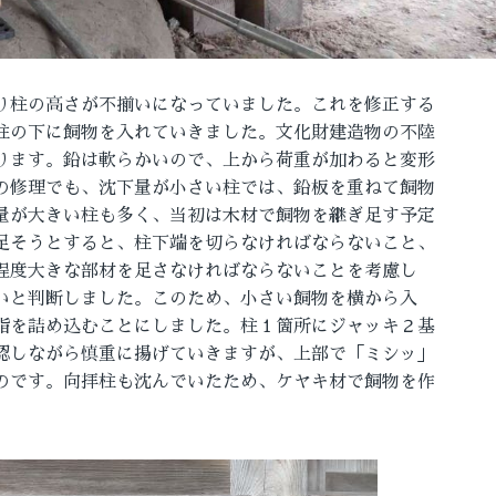
り柱の高さが不揃いになっていました。これを修正する
柱の下に飼物を入れていきました。文化財建造物の不陸
ります。鉛は軟らかいので、上から荷重が加わると変形
の修理でも、沈下量が小さい柱では、鉛板を重ねて飼物
量が大きい柱も多く、当初は木材で飼物を継ぎ足す予定
足そうとすると、柱下端を切らなければならないこと、
程度大きな部材を足さなければならないことを考慮し
いと判断しました。このため、小さい飼物を横から入
脂を詰め込むことにしました。柱１箇所にジャッキ２基
認しながら慎重に揚げていきますが、上部で「ミシッ」
のです。向拝柱も沈んでいたため、ケヤキ材で飼物を作