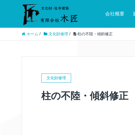
会社概要
ホーム
/
文化財修理
/
柱の不陸・傾斜修正
文化財修理
柱の不陸・傾斜修正