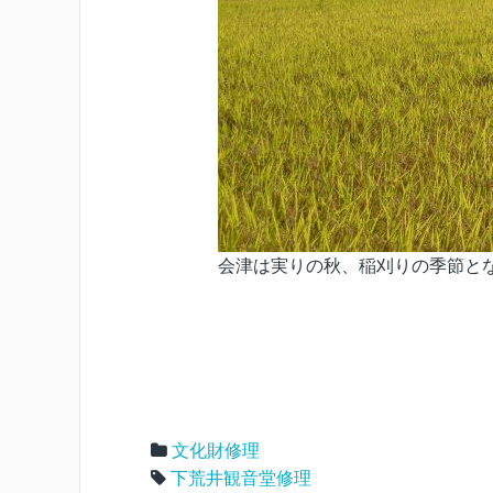
会津は実りの秋、稲刈りの季節と
文化財修理
下荒井観音堂修理