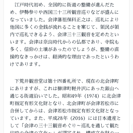
江戸時代初め、全国的に街道の整備が進んだた
め、伊勢参りや西国三十三所観音巡りなどが盛んに
なっていました。会津藩祖保科正之は、巡礼により
他国に多くの金銭が流れることを案じて、領民が領
内で巡礼できるよう、会津三十三観音を定めたとい
います。会津は奈良時代からの仏都であり、寺院も
多く、信仰の土壌があったのでしょうが、整備の直
接的なきっかけは、経済的な理由であったというわ
けであります。
下荒井観音堂は第十四番札所で、現在の北会津町
にありますが、これは柳津町軽井沢にあった銀山へ
通じる街道沿いでした。昭和49年（1974）に北会津
町指定有形文化財となり、北会津町が会津若松市に
合併してからは、会津若松市指定有形文化財となっ
ています。また、平成28年（2016）には日本遺産と
して「会津の三十三観音めぐり～巡礼を通して観た